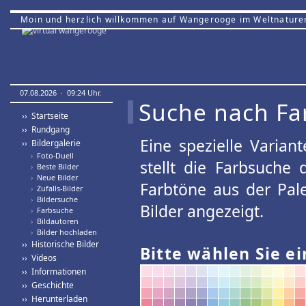
Moin und herzlich willkommen auf Wangerooge im Weltnature
07.08.2026 · 09:24 Uhr.
Suche nach Fa
›› Startseite
›› Rundgang
Eine spezielle Variant
›› Bildergalerie
›
Foto-Duell
stellt die Farbsuche
›
Beste Bilder
›
Neue Bilder
Farbtöne aus der Pal
›
Zufalls-Bilder
›
Bildersuche
Bilder angezeigt.
›
Farbsuche
›
Bildautoren
›
Bilder hochladen
›› Historische Bilder
Bitte wählen Sie ei
›› Videos
›› Informationen
›› Geschichte
›› Herunterladen