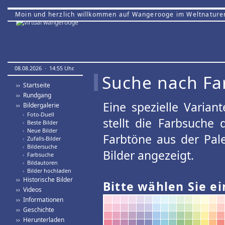
Moin und herzlich willkommen auf Wangerooge im Weltnature
08.08.2026 · 14:55 Uhr.
Suche nach Fa
›› Startseite
›› Rundgang
Eine spezielle Variant
›› Bildergalerie
›
Foto-Duell
stellt die Farbsuche
›
Beste Bilder
›
Neue Bilder
Farbtöne aus der Pal
›
Zufalls-Bilder
›
Bildersuche
Bilder angezeigt.
›
Farbsuche
›
Bildautoren
›
Bilder hochladen
›› Historische Bilder
Bitte wählen Sie ei
›› Videos
›› Informationen
›› Geschichte
›› Herunterladen