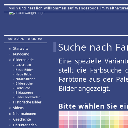
Moin und herzlich willkommen auf Wangerooge im Weltnature
08.08.2026 · 09:46 Uhr.
Suche nach Fa
›› Startseite
›› Rundgang
Eine spezielle Variant
›› Bildergalerie
›
Foto-Duell
stellt die Farbsuche
›
Beste Bilder
›
Neue Bilder
Farbtöne aus der Pal
›
Zufalls-Bilder
›
Bildersuche
Bilder angezeigt.
›
Farbsuche
›
Bildautoren
›
Bilder hochladen
›› Historische Bilder
Bitte wählen Sie ei
›› Videos
›› Informationen
›› Geschichte
›› Herunterladen