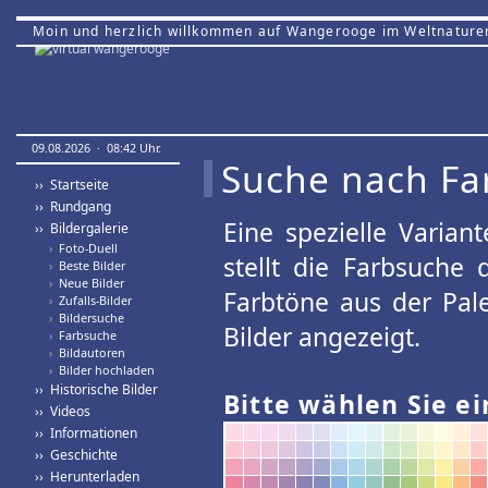
Moin und herzlich willkommen auf Wangerooge im Weltnature
09.08.2026 · 08:42 Uhr.
Suche nach Fa
›› Startseite
›› Rundgang
Eine spezielle Variant
›› Bildergalerie
›
Foto-Duell
stellt die Farbsuche
›
Beste Bilder
›
Neue Bilder
Farbtöne aus der Pal
›
Zufalls-Bilder
›
Bildersuche
Bilder angezeigt.
›
Farbsuche
›
Bildautoren
›
Bilder hochladen
›› Historische Bilder
Bitte wählen Sie ei
›› Videos
›› Informationen
›› Geschichte
›› Herunterladen