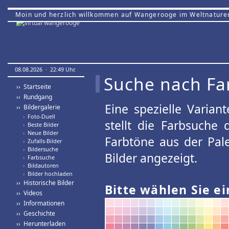
Moin und herzlich willkommen auf Wangerooge im Weltnature
08.08.2026 · 22:49 Uhr.
Suche nach Fa
›› Startseite
›› Rundgang
Eine spezielle Variant
›› Bildergalerie
›
Foto-Duell
stellt die Farbsuche
›
Beste Bilder
›
Neue Bilder
Farbtöne aus der Pal
›
Zufalls-Bilder
›
Bildersuche
Bilder angezeigt.
›
Farbsuche
›
Bildautoren
›
Bilder hochladen
›› Historische Bilder
Bitte wählen Sie ei
›› Videos
›› Informationen
›› Geschichte
›› Herunterladen