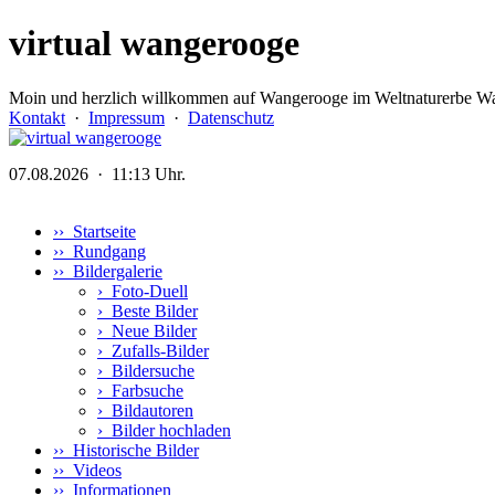
virtual wangerooge
Moin und herzlich willkommen auf Wangerooge im Weltnaturerbe Wa
Kontakt
·
Impressum
·
Datenschutz
07.08.2026 · 11:13 Uhr.
›› Startseite
›› Rundgang
›› Bildergalerie
›
Foto-Duell
›
Beste Bilder
›
Neue Bilder
›
Zufalls-Bilder
›
Bildersuche
›
Farbsuche
›
Bildautoren
›
Bilder hochladen
›› Historische Bilder
›› Videos
›› Informationen