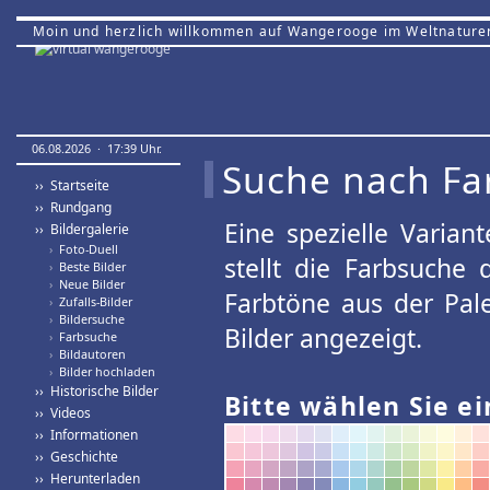
Moin und herzlich willkommen auf Wangerooge im Weltnature
06.08.2026 · 17:39 Uhr.
Suche nach Fa
›› Startseite
›› Rundgang
Eine spezielle Variant
›› Bildergalerie
›
Foto-Duell
stellt die Farbsuche
›
Beste Bilder
›
Neue Bilder
Farbtöne aus der Pal
›
Zufalls-Bilder
›
Bildersuche
Bilder angezeigt.
›
Farbsuche
›
Bildautoren
›
Bilder hochladen
›› Historische Bilder
Bitte wählen Sie ei
›› Videos
›› Informationen
›› Geschichte
›› Herunterladen