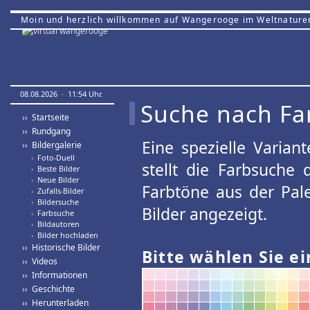
Moin und herzlich willkommen auf Wangerooge im Weltnature
08.08.2026 · 11:54 Uhr.
Suche nach Fa
›› Startseite
›› Rundgang
Eine spezielle Variant
›› Bildergalerie
›
Foto-Duell
stellt die Farbsuche
›
Beste Bilder
›
Neue Bilder
Farbtöne aus der Pal
›
Zufalls-Bilder
›
Bildersuche
Bilder angezeigt.
›
Farbsuche
›
Bildautoren
›
Bilder hochladen
›› Historische Bilder
Bitte wählen Sie ei
›› Videos
›› Informationen
›› Geschichte
›› Herunterladen