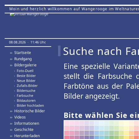
Moin und herzlich willkommen auf Wangerooge im Weltnature
08.08.2026 · 11:46 Uhr.
Suche nach Fa
›› Startseite
›› Rundgang
Eine spezielle Variant
›› Bildergalerie
›
Foto-Duell
stellt die Farbsuche
›
Beste Bilder
›
Neue Bilder
Farbtöne aus der Pal
›
Zufalls-Bilder
›
Bildersuche
Bilder angezeigt.
›
Farbsuche
›
Bildautoren
›
Bilder hochladen
›› Historische Bilder
Bitte wählen Sie ei
›› Videos
›› Informationen
›› Geschichte
›› Herunterladen