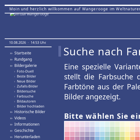
Moin und herzlich willkommen auf Wangerooge im Weltnature
10.08.2026 · 14:53 Uhr.
Suche nach Fa
›› Startseite
›› Rundgang
Eine spezielle Variant
›› Bildergalerie
›
Foto-Duell
stellt die Farbsuche
›
Beste Bilder
›
Neue Bilder
Farbtöne aus der Pal
›
Zufalls-Bilder
›
Bildersuche
Bilder angezeigt.
›
Farbsuche
›
Bildautoren
›
Bilder hochladen
›› Historische Bilder
Bitte wählen Sie ei
›› Videos
›› Informationen
›› Geschichte
›› Herunterladen