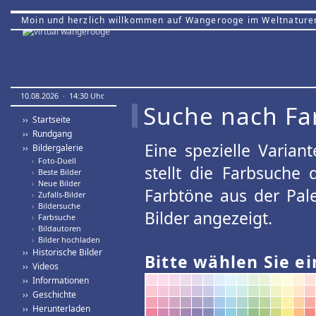
Moin und herzlich willkommen auf Wangerooge im Weltnature
10.08.2026 · 14:30 Uhr.
Suche nach Fa
›› Startseite
›› Rundgang
Eine spezielle Variant
›› Bildergalerie
›
Foto-Duell
stellt die Farbsuche
›
Beste Bilder
›
Neue Bilder
Farbtöne aus der Pal
›
Zufalls-Bilder
›
Bildersuche
Bilder angezeigt.
›
Farbsuche
›
Bildautoren
›
Bilder hochladen
›› Historische Bilder
Bitte wählen Sie ei
›› Videos
›› Informationen
›› Geschichte
›› Herunterladen