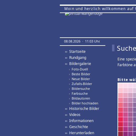
Moin und herzlich willkommen auf
08.08.2026 · 11:03 Uhr.
Suche
›› Startseite
›› Rundgang
Eine spezi
›› Bildergalerie
Farbtöne a
›
Foto-Duell
›
Beste Bilder
›
Neue Bilder
Bitte wä
›
Zufalls-Bilder
›
Bildersuche
›
Farbsuche
›
Bildautoren
›
Bilder hochladen
›› Historische Bilder
›› Videos
›› Informationen
›› Geschichte
›› Herunterladen