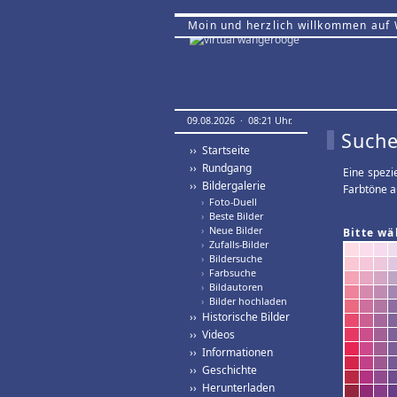
Moin und herzlich willkommen auf
09.08.2026 · 08:21 Uhr.
Suche
›› Startseite
›› Rundgang
Eine spezi
›› Bildergalerie
Farbtöne a
›
Foto-Duell
›
Beste Bilder
›
Neue Bilder
Bitte wä
›
Zufalls-Bilder
›
Bildersuche
›
Farbsuche
›
Bildautoren
›
Bilder hochladen
›› Historische Bilder
›› Videos
›› Informationen
›› Geschichte
›› Herunterladen