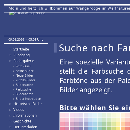
Moin und herzlich willkommen auf Wangerooge im Weltnature
09.08.2026 · 05:01 Uhr.
Suche nach Fa
›› Startseite
›› Rundgang
Eine spezielle Variant
›› Bildergalerie
›
Foto-Duell
stellt die Farbsuche
›
Beste Bilder
›
Neue Bilder
Farbtöne aus der Pal
›
Zufalls-Bilder
›
Bildersuche
Bilder angezeigt.
›
Farbsuche
›
Bildautoren
›
Bilder hochladen
›› Historische Bilder
Bitte wählen Sie ei
›› Videos
›› Informationen
›› Geschichte
›› Herunterladen