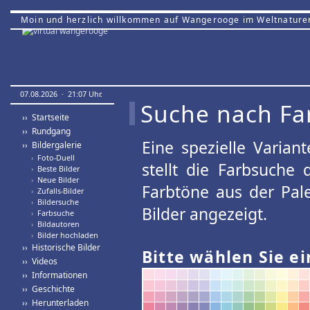
Moin und herzlich willkommen auf Wangerooge im Weltnature
07.08.2026 · 21:07 Uhr.
Suche nach Fa
›› Startseite
›› Rundgang
Eine spezielle Variant
›› Bildergalerie
›
Foto-Duell
stellt die Farbsuche
›
Beste Bilder
›
Neue Bilder
Farbtöne aus der Pal
›
Zufalls-Bilder
›
Bildersuche
Bilder angezeigt.
›
Farbsuche
›
Bildautoren
›
Bilder hochladen
›› Historische Bilder
Bitte wählen Sie ei
›› Videos
›› Informationen
›› Geschichte
›› Herunterladen