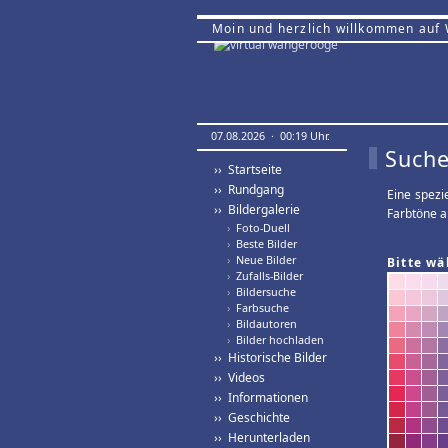
Moin und herzlich willkommen auf
07.08.2026 · 00:19 Uhr.
Suche
›› Startseite
›› Rundgang
Eine spezi
›› Bildergalerie
Farbtöne a
›
Foto-Duell
›
Beste Bilder
›
Neue Bilder
Bitte wä
›
Zufalls-Bilder
›
Bildersuche
›
Farbsuche
›
Bildautoren
›
Bilder hochladen
›› Historische Bilder
›› Videos
›› Informationen
›› Geschichte
›› Herunterladen