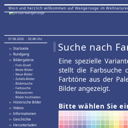
Moin und herzlich willkommen auf Wangerooge im Weltnature
07.08.2026 · 02:48 Uhr.
Suche nach Fa
›› Startseite
›› Rundgang
Eine spezielle Variant
›› Bildergalerie
›
Foto-Duell
stellt die Farbsuche
›
Beste Bilder
›
Neue Bilder
Farbtöne aus der Pal
›
Zufalls-Bilder
›
Bildersuche
Bilder angezeigt.
›
Farbsuche
›
Bildautoren
›
Bilder hochladen
›› Historische Bilder
Bitte wählen Sie ei
›› Videos
›› Informationen
›› Geschichte
›› Herunterladen