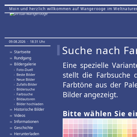
Moin und herzlich willkommen auf Wangerooge im Weltnature
09.08.2026 · 18:31 Uhr.
Suche nach Fa
›› Startseite
›› Rundgang
Eine spezielle Variant
›› Bildergalerie
›
Foto-Duell
stellt die Farbsuche
›
Beste Bilder
›
Neue Bilder
Farbtöne aus der Pal
›
Zufalls-Bilder
›
Bildersuche
Bilder angezeigt.
›
Farbsuche
›
Bildautoren
›
Bilder hochladen
›› Historische Bilder
Bitte wählen Sie ei
›› Videos
›› Informationen
›› Geschichte
›› Herunterladen