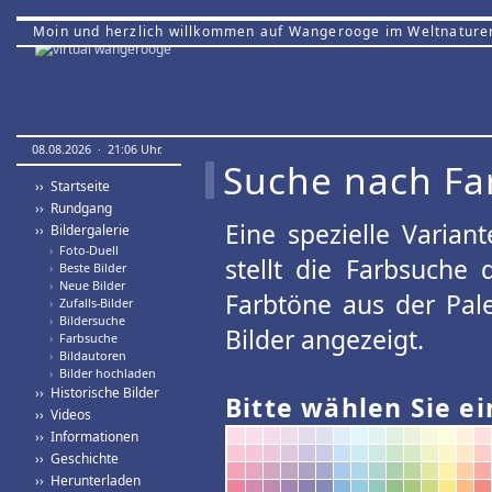
Moin und herzlich willkommen auf Wangerooge im Weltnature
08.08.2026 · 21:06 Uhr.
Suche nach Fa
›› Startseite
›› Rundgang
Eine spezielle Variant
›› Bildergalerie
›
Foto-Duell
stellt die Farbsuche
›
Beste Bilder
›
Neue Bilder
Farbtöne aus der Pal
›
Zufalls-Bilder
›
Bildersuche
Bilder angezeigt.
›
Farbsuche
›
Bildautoren
›
Bilder hochladen
›› Historische Bilder
Bitte wählen Sie ei
›› Videos
›› Informationen
›› Geschichte
›› Herunterladen