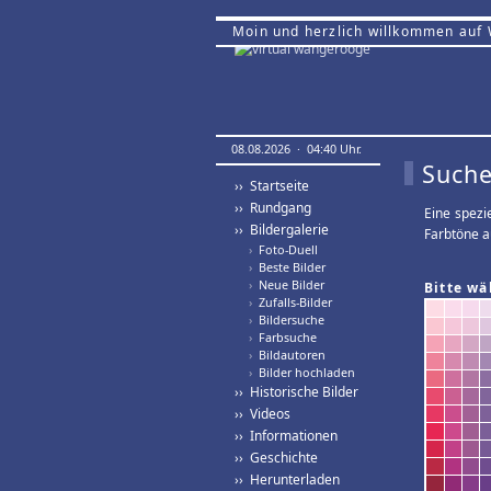
Moin und herzlich willkommen auf
08.08.2026 · 04:40 Uhr.
Suche
›› Startseite
›› Rundgang
Eine spezi
›› Bildergalerie
Farbtöne a
›
Foto-Duell
›
Beste Bilder
›
Neue Bilder
Bitte wä
›
Zufalls-Bilder
›
Bildersuche
›
Farbsuche
›
Bildautoren
›
Bilder hochladen
›› Historische Bilder
›› Videos
›› Informationen
›› Geschichte
›› Herunterladen