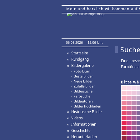
Moin und herzlich willkommen auf
06.08.2026 · 15:06 Uhr.
Suche
›› Startseite
›› Rundgang
Eine spezi
›› Bildergalerie
Farbtöne a
›
Foto-Duell
›
Beste Bilder
›
Neue Bilder
Bitte wä
›
Zufalls-Bilder
›
Bildersuche
›
Farbsuche
›
Bildautoren
›
Bilder hochladen
›› Historische Bilder
›› Videos
›› Informationen
›› Geschichte
›› Herunterladen