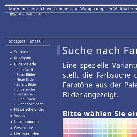
Moin und herzlich willkommen auf Wangerooge im Weltnature
07.08.2026 · 07:25 Uhr.
Suche nach Fa
›› Startseite
›› Rundgang
Eine spezielle Variant
›› Bildergalerie
›
Foto-Duell
stellt die Farbsuche
›
Beste Bilder
›
Neue Bilder
Farbtöne aus der Pal
›
Zufalls-Bilder
›
Bildersuche
Bilder angezeigt.
›
Farbsuche
›
Bildautoren
›
Bilder hochladen
›› Historische Bilder
Bitte wählen Sie ei
›› Videos
›› Informationen
›› Geschichte
›› Herunterladen