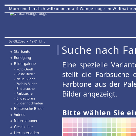
Moin und herzlich willkommen auf Wangerooge im Weltnature
08.08.2026 · 19:01 Uhr.
Suche nach Fa
›› Startseite
›› Rundgang
Eine spezielle Variant
›› Bildergalerie
›
Foto-Duell
stellt die Farbsuche
›
Beste Bilder
›
Neue Bilder
Farbtöne aus der Pal
›
Zufalls-Bilder
›
Bildersuche
Bilder angezeigt.
›
Farbsuche
›
Bildautoren
›
Bilder hochladen
›› Historische Bilder
Bitte wählen Sie ei
›› Videos
›› Informationen
›› Geschichte
›› Herunterladen