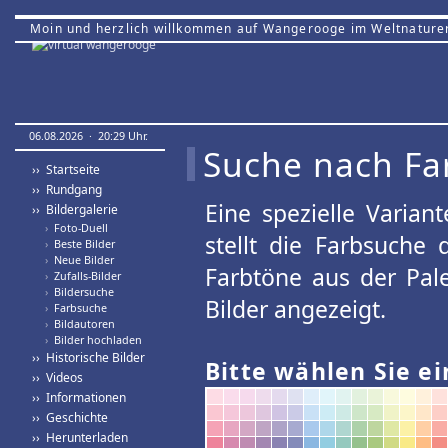
Moin und herzlich willkommen auf Wangerooge im Weltnature
06.08.2026 · 20:29 Uhr.
Suche nach Fa
›› Startseite
›› Rundgang
Eine spezielle Variant
›› Bildergalerie
›
Foto-Duell
stellt die Farbsuche
›
Beste Bilder
›
Neue Bilder
Farbtöne aus der Pal
›
Zufalls-Bilder
›
Bildersuche
Bilder angezeigt.
›
Farbsuche
›
Bildautoren
›
Bilder hochladen
›› Historische Bilder
Bitte wählen Sie ei
›› Videos
›› Informationen
›› Geschichte
›› Herunterladen