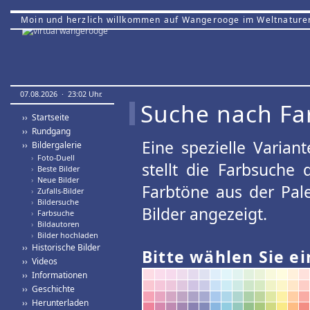
Moin und herzlich willkommen auf Wangerooge im Weltnature
07.08.2026 · 23:02 Uhr.
Suche nach Fa
›› Startseite
›› Rundgang
Eine spezielle Variant
›› Bildergalerie
›
Foto-Duell
stellt die Farbsuche
›
Beste Bilder
›
Neue Bilder
Farbtöne aus der Pal
›
Zufalls-Bilder
›
Bildersuche
Bilder angezeigt.
›
Farbsuche
›
Bildautoren
›
Bilder hochladen
›› Historische Bilder
Bitte wählen Sie ei
›› Videos
›› Informationen
›› Geschichte
›› Herunterladen