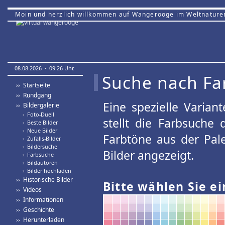
Moin und herzlich willkommen auf Wangerooge im Weltnature
08.08.2026 · 09:26 Uhr.
Suche nach Fa
›› Startseite
›› Rundgang
Eine spezielle Variant
›› Bildergalerie
›
Foto-Duell
stellt die Farbsuche
›
Beste Bilder
›
Neue Bilder
Farbtöne aus der Pal
›
Zufalls-Bilder
›
Bildersuche
Bilder angezeigt.
›
Farbsuche
›
Bildautoren
›
Bilder hochladen
›› Historische Bilder
Bitte wählen Sie ei
›› Videos
›› Informationen
›› Geschichte
›› Herunterladen