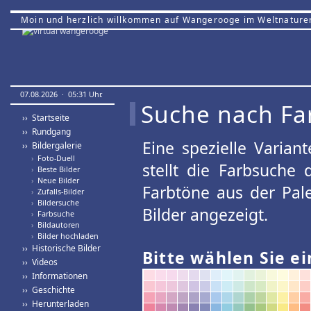
Moin und herzlich willkommen auf Wangerooge im Weltnature
07.08.2026 · 05:31 Uhr.
Suche nach Fa
›› Startseite
›› Rundgang
Eine spezielle Variant
›› Bildergalerie
›
Foto-Duell
stellt die Farbsuche
›
Beste Bilder
›
Neue Bilder
Farbtöne aus der Pal
›
Zufalls-Bilder
›
Bildersuche
Bilder angezeigt.
›
Farbsuche
›
Bildautoren
›
Bilder hochladen
›› Historische Bilder
Bitte wählen Sie ei
›› Videos
›› Informationen
›› Geschichte
›› Herunterladen