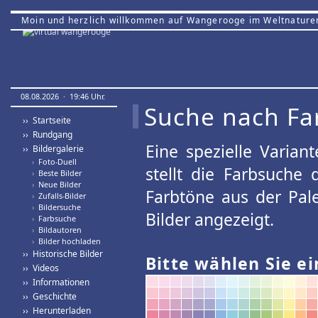
Moin und herzlich willkommen auf Wangerooge im Weltnature
08.08.2026 · 19:46 Uhr.
Suche nach Fa
›› Startseite
›› Rundgang
Eine spezielle Variant
›› Bildergalerie
›
Foto-Duell
stellt die Farbsuche
›
Beste Bilder
›
Neue Bilder
Farbtöne aus der Pal
›
Zufalls-Bilder
›
Bildersuche
Bilder angezeigt.
›
Farbsuche
›
Bildautoren
›
Bilder hochladen
›› Historische Bilder
Bitte wählen Sie ei
›› Videos
›› Informationen
›› Geschichte
›› Herunterladen