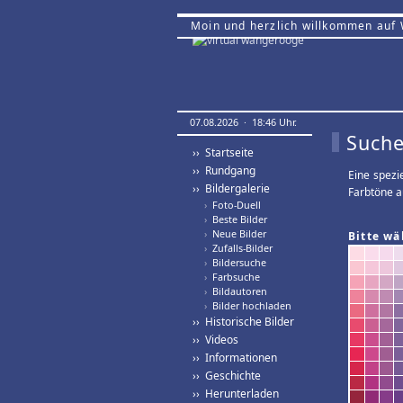
Moin und herzlich willkommen auf
07.08.2026 · 18:46 Uhr.
Suche
›› Startseite
›› Rundgang
Eine spezi
›› Bildergalerie
Farbtöne a
›
Foto-Duell
›
Beste Bilder
›
Neue Bilder
Bitte wä
›
Zufalls-Bilder
›
Bildersuche
›
Farbsuche
›
Bildautoren
›
Bilder hochladen
›› Historische Bilder
›› Videos
›› Informationen
›› Geschichte
›› Herunterladen