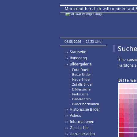
Moin und herzlich willkommen auf
06.08.2026 · 22:33 Uhr.
Suche
›› Startseite
›› Rundgang
Eine spezi
›› Bildergalerie
Farbtöne a
›
Foto-Duell
›
Beste Bilder
›
Neue Bilder
Bitte wä
›
Zufalls-Bilder
›
Bildersuche
›
Farbsuche
›
Bildautoren
›
Bilder hochladen
›› Historische Bilder
›› Videos
›› Informationen
›› Geschichte
›› Herunterladen