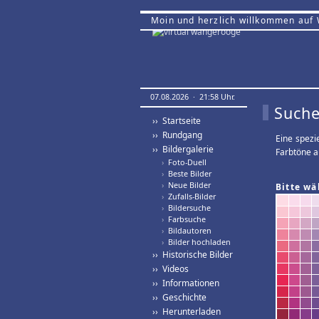
Moin und herzlich willkommen auf
07.08.2026 · 21:58 Uhr.
Suche
›› Startseite
›› Rundgang
Eine spezi
›› Bildergalerie
Farbtöne a
›
Foto-Duell
›
Beste Bilder
›
Neue Bilder
Bitte wä
›
Zufalls-Bilder
›
Bildersuche
›
Farbsuche
›
Bildautoren
›
Bilder hochladen
›› Historische Bilder
›› Videos
›› Informationen
›› Geschichte
›› Herunterladen