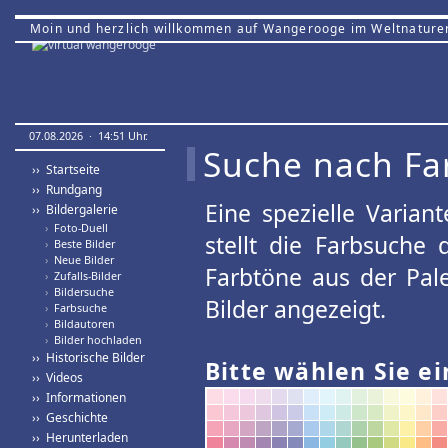
Moin und herzlich willkommen auf Wangerooge im Weltnature
07.08.2026 · 14:51 Uhr.
Suche nach Fa
›› Startseite
›› Rundgang
Eine spezielle Variant
›› Bildergalerie
›
Foto-Duell
stellt die Farbsuche
›
Beste Bilder
›
Neue Bilder
Farbtöne aus der Pal
›
Zufalls-Bilder
›
Bildersuche
Bilder angezeigt.
›
Farbsuche
›
Bildautoren
›
Bilder hochladen
›› Historische Bilder
Bitte wählen Sie ei
›› Videos
›› Informationen
›› Geschichte
›› Herunterladen