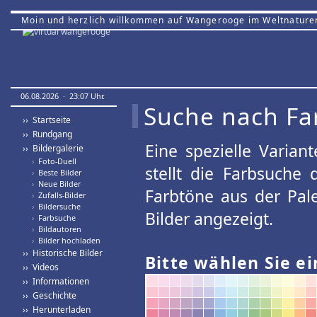
Moin und herzlich willkommen auf Wangerooge im Weltnature
06.08.2026 · 23:07 Uhr.
Suche nach Fa
›› Startseite
›› Rundgang
Eine spezielle Variant
›› Bildergalerie
›
Foto-Duell
stellt die Farbsuche
›
Beste Bilder
›
Neue Bilder
Farbtöne aus der Pal
›
Zufalls-Bilder
›
Bildersuche
Bilder angezeigt.
›
Farbsuche
›
Bildautoren
›
Bilder hochladen
›› Historische Bilder
Bitte wählen Sie ei
›› Videos
›› Informationen
›› Geschichte
›› Herunterladen