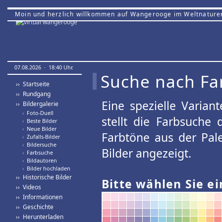
Moin und herzlich willkommen auf Wangerooge im Weltnature
07.08.2026 · 18:40 Uhr.
Suche nach Fa
›› Startseite
›› Rundgang
Eine spezielle Variant
›› Bildergalerie
›
Foto-Duell
stellt die Farbsuche
›
Beste Bilder
›
Neue Bilder
Farbtöne aus der Pal
›
Zufalls-Bilder
›
Bildersuche
Bilder angezeigt.
›
Farbsuche
›
Bildautoren
›
Bilder hochladen
›› Historische Bilder
Bitte wählen Sie ei
›› Videos
›› Informationen
›› Geschichte
›› Herunterladen