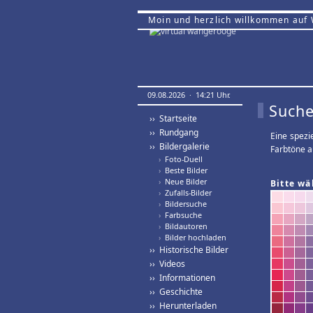
Moin und herzlich willkommen auf
09.08.2026 · 14:21 Uhr.
Suche
›› Startseite
›› Rundgang
Eine spezi
›› Bildergalerie
Farbtöne a
›
Foto-Duell
›
Beste Bilder
›
Neue Bilder
Bitte wä
›
Zufalls-Bilder
›
Bildersuche
›
Farbsuche
›
Bildautoren
›
Bilder hochladen
›› Historische Bilder
›› Videos
›› Informationen
›› Geschichte
›› Herunterladen