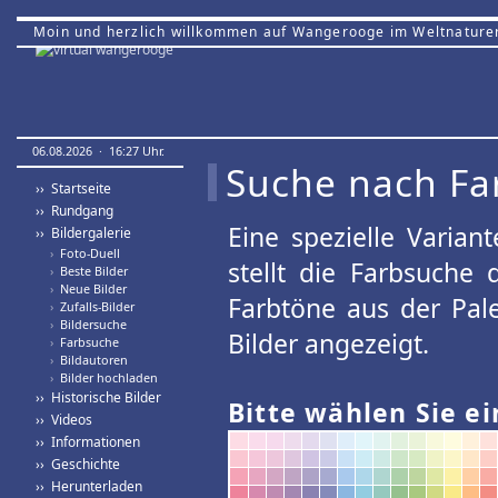
Moin und herzlich willkommen auf Wangerooge im Weltnature
06.08.2026 · 16:27 Uhr.
Suche nach Fa
›› Startseite
›› Rundgang
Eine spezielle Variant
›› Bildergalerie
›
Foto-Duell
stellt die Farbsuche
›
Beste Bilder
›
Neue Bilder
Farbtöne aus der Pal
›
Zufalls-Bilder
›
Bildersuche
Bilder angezeigt.
›
Farbsuche
›
Bildautoren
›
Bilder hochladen
›› Historische Bilder
Bitte wählen Sie ei
›› Videos
›› Informationen
›› Geschichte
›› Herunterladen