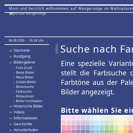
Moin und herzlich willkommen auf Wangerooge im Weltnature
06.08.2026 · 16:28 Uhr.
Suche nach Fa
›› Startseite
›› Rundgang
Eine spezielle Variant
›› Bildergalerie
›
Foto-Duell
stellt die Farbsuche
›
Beste Bilder
›
Neue Bilder
Farbtöne aus der Pal
›
Zufalls-Bilder
›
Bildersuche
Bilder angezeigt.
›
Farbsuche
›
Bildautoren
›
Bilder hochladen
›› Historische Bilder
Bitte wählen Sie ei
›› Videos
›› Informationen
›› Geschichte
›› Herunterladen