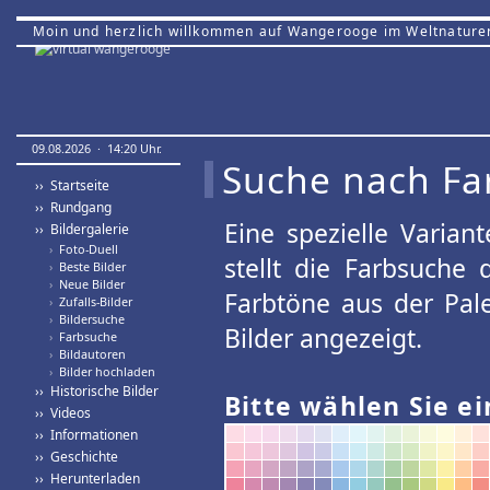
Moin und herzlich willkommen auf Wangerooge im Weltnature
09.08.2026 · 14:20 Uhr.
Suche nach Fa
›› Startseite
›› Rundgang
Eine spezielle Variant
›› Bildergalerie
›
Foto-Duell
stellt die Farbsuche
›
Beste Bilder
›
Neue Bilder
Farbtöne aus der Pal
›
Zufalls-Bilder
›
Bildersuche
Bilder angezeigt.
›
Farbsuche
›
Bildautoren
›
Bilder hochladen
›› Historische Bilder
Bitte wählen Sie ei
›› Videos
›› Informationen
›› Geschichte
›› Herunterladen