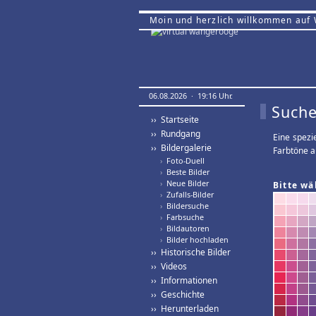
Moin und herzlich willkommen auf
06.08.2026 · 19:16 Uhr.
Suche
›› Startseite
›› Rundgang
Eine spezi
›› Bildergalerie
Farbtöne a
›
Foto-Duell
›
Beste Bilder
›
Neue Bilder
Bitte wä
›
Zufalls-Bilder
›
Bildersuche
›
Farbsuche
›
Bildautoren
›
Bilder hochladen
›› Historische Bilder
›› Videos
›› Informationen
›› Geschichte
›› Herunterladen