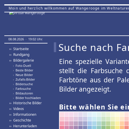
Moin und herzlich willkommen auf Wangerooge im Weltnature
08.08.2026 · 19:02 Uhr.
Suche nach Fa
›› Startseite
›› Rundgang
Eine spezielle Variant
›› Bildergalerie
›
Foto-Duell
stellt die Farbsuche
›
Beste Bilder
›
Neue Bilder
Farbtöne aus der Pal
›
Zufalls-Bilder
›
Bildersuche
Bilder angezeigt.
›
Farbsuche
›
Bildautoren
›
Bilder hochladen
›› Historische Bilder
Bitte wählen Sie ei
›› Videos
›› Informationen
›› Geschichte
›› Herunterladen