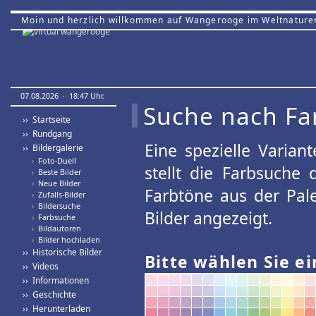
Moin und herzlich willkommen auf Wangerooge im Weltnature
07.08.2026 · 18:47 Uhr.
Suche nach Fa
›› Startseite
›› Rundgang
Eine spezielle Variant
›› Bildergalerie
›
Foto-Duell
stellt die Farbsuche
›
Beste Bilder
›
Neue Bilder
Farbtöne aus der Pal
›
Zufalls-Bilder
›
Bildersuche
Bilder angezeigt.
›
Farbsuche
›
Bildautoren
›
Bilder hochladen
›› Historische Bilder
Bitte wählen Sie ei
›› Videos
›› Informationen
›› Geschichte
›› Herunterladen