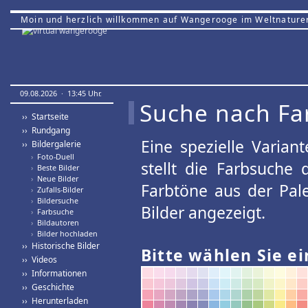
Moin und herzlich willkommen auf Wangerooge im Weltnature
09.08.2026 · 13:45 Uhr.
Suche nach Fa
›› Startseite
›› Rundgang
Eine spezielle Variant
›› Bildergalerie
›
Foto-Duell
stellt die Farbsuche
›
Beste Bilder
›
Neue Bilder
Farbtöne aus der Pal
›
Zufalls-Bilder
›
Bildersuche
Bilder angezeigt.
›
Farbsuche
›
Bildautoren
›
Bilder hochladen
›› Historische Bilder
Bitte wählen Sie ei
›› Videos
›› Informationen
›› Geschichte
›› Herunterladen