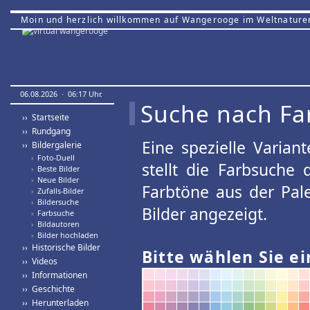
Moin und herzlich willkommen auf Wangerooge im Weltnature
06.08.2026 · 06:17 Uhr.
Suche nach Fa
›› Startseite
›› Rundgang
Eine spezielle Variant
›› Bildergalerie
›
Foto-Duell
stellt die Farbsuche
›
Beste Bilder
›
Neue Bilder
Farbtöne aus der Pal
›
Zufalls-Bilder
›
Bildersuche
Bilder angezeigt.
›
Farbsuche
›
Bildautoren
›
Bilder hochladen
›› Historische Bilder
Bitte wählen Sie ei
›› Videos
›› Informationen
›› Geschichte
›› Herunterladen