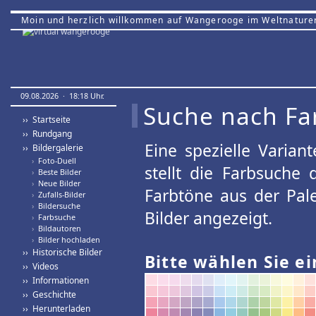
Moin und herzlich willkommen auf Wangerooge im Weltnature
09.08.2026 · 18:18 Uhr.
Suche nach Fa
›› Startseite
›› Rundgang
Eine spezielle Variant
›› Bildergalerie
›
Foto-Duell
stellt die Farbsuche
›
Beste Bilder
›
Neue Bilder
Farbtöne aus der Pal
›
Zufalls-Bilder
›
Bildersuche
Bilder angezeigt.
›
Farbsuche
›
Bildautoren
›
Bilder hochladen
›› Historische Bilder
Bitte wählen Sie ei
›› Videos
›› Informationen
›› Geschichte
›› Herunterladen