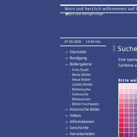
Moin und herzlich willkommen auf
07.08.2026 · 14:44 Uhr.
Suche
›› Startseite
›› Rundgang
Eine spezi
›› Bildergalerie
Farbtöne a
›
Foto-Duell
›
Beste Bilder
›
Neue Bilder
Bitte wä
›
Zufalls-Bilder
›
Bildersuche
›
Farbsuche
›
Bildautoren
›
Bilder hochladen
›› Historische Bilder
›› Videos
›› Informationen
›› Geschichte
›› Herunterladen