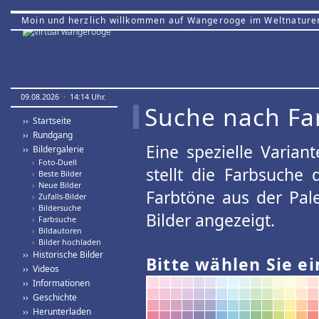
Moin und herzlich willkommen auf Wangerooge im Weltnature
09.08.2026 · 14:14 Uhr.
Suche nach Fa
›› Startseite
›› Rundgang
Eine spezielle Variant
›› Bildergalerie
›
Foto-Duell
stellt die Farbsuche
›
Beste Bilder
›
Neue Bilder
Farbtöne aus der Pal
›
Zufalls-Bilder
›
Bildersuche
Bilder angezeigt.
›
Farbsuche
›
Bildautoren
›
Bilder hochladen
›› Historische Bilder
Bitte wählen Sie ei
›› Videos
›› Informationen
›› Geschichte
›› Herunterladen