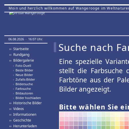
Moin und herzlich willkommen auf Wangerooge im Weltnature
06.08.2026 · 16:07 Uhr.
Suche nach Fa
›› Startseite
›› Rundgang
Eine spezielle Variant
›› Bildergalerie
›
Foto-Duell
stellt die Farbsuche
›
Beste Bilder
›
Neue Bilder
Farbtöne aus der Pal
›
Zufalls-Bilder
›
Bildersuche
Bilder angezeigt.
›
Farbsuche
›
Bildautoren
›
Bilder hochladen
›› Historische Bilder
Bitte wählen Sie ei
›› Videos
›› Informationen
›› Geschichte
›› Herunterladen