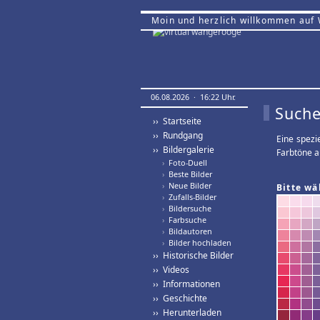
Moin und herzlich willkommen auf
06.08.2026 · 16:22 Uhr.
Suche
›› Startseite
›› Rundgang
Eine spezi
›› Bildergalerie
Farbtöne a
›
Foto-Duell
›
Beste Bilder
›
Neue Bilder
Bitte wä
›
Zufalls-Bilder
›
Bildersuche
›
Farbsuche
›
Bildautoren
›
Bilder hochladen
›› Historische Bilder
›› Videos
›› Informationen
›› Geschichte
›› Herunterladen