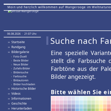
Moin und herzlich willkommen auf Wangerooge im Weltnature
06.08.2026 · 21:07 Uhr.
Suche nach Fa
›› Startseite
›› Rundgang
Eine spezielle Variant
›› Bildergalerie
›
Foto-Duell
stellt die Farbsuche
›
Beste Bilder
›
Neue Bilder
Farbtöne aus der Pal
›
Zufalls-Bilder
›
Bildersuche
Bilder angezeigt.
›
Farbsuche
›
Bildautoren
›
Bilder hochladen
›› Historische Bilder
Bitte wählen Sie ei
›› Videos
›› Informationen
›› Geschichte
›› Herunterladen