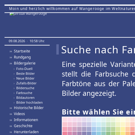
Moin und herzlich willkommen auf Wangerooge im Weltnature
09.08.2026 · 10:58 Uhr.
Suche nach Fa
›› Startseite
›› Rundgang
Eine spezielle Variant
›› Bildergalerie
›
Foto-Duell
stellt die Farbsuche
›
Beste Bilder
›
Neue Bilder
Farbtöne aus der Pal
›
Zufalls-Bilder
›
Bildersuche
Bilder angezeigt.
›
Farbsuche
›
Bildautoren
›
Bilder hochladen
›› Historische Bilder
Bitte wählen Sie ei
›› Videos
›› Informationen
›› Geschichte
›› Herunterladen